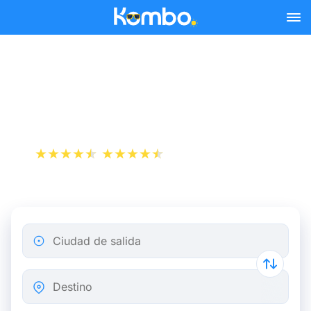
Skip to main content
Billete de avión de Niza a
Londres
+1 000 000 descargas
App Store
Play Store
Ciudad de salida
Destino