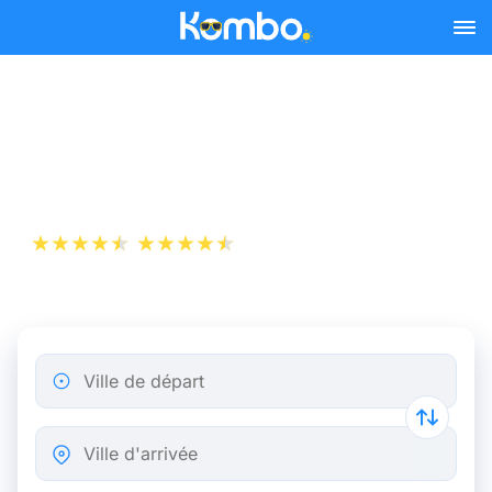
Skip to main content
Billet de bus Anvers - Paris
dès 10,99 €
+1 000 000 téléchargements
App Store
Play Store
Ville de départ
Ville d'arrivée