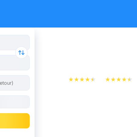
Billet de b
Paris dès 
App Store
Play Store