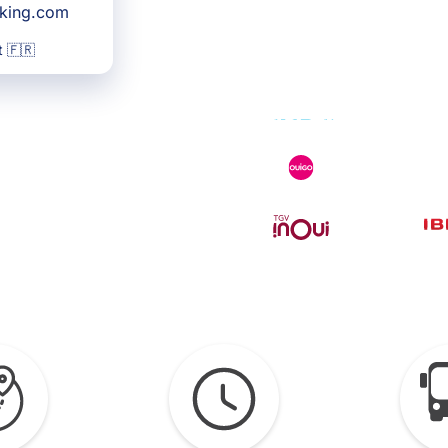
oking.com
 🇫🇷