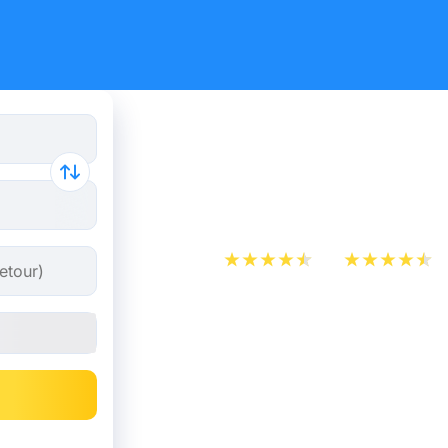
Billet de b
dès 8,24 
App Store
Play Store