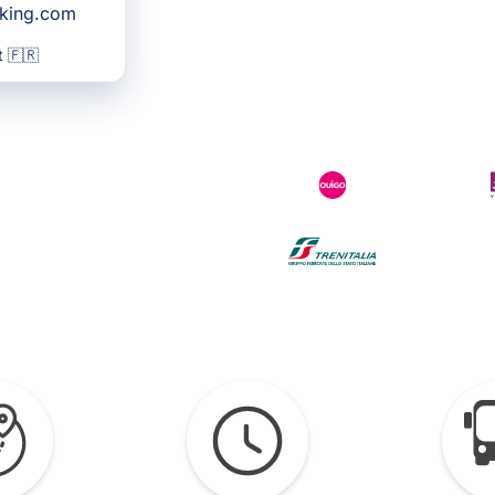
oking.com
 🇫🇷