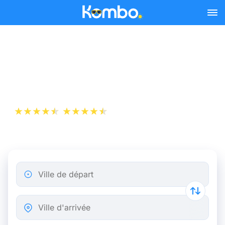
Skip to main content
Billet de bus Laval - Paris
dès 13,48 €
+1 000 000 téléchargements
App Store
Play Store
Ville de départ
Ville d'arrivée