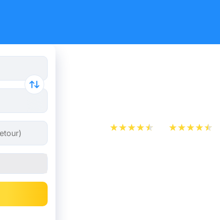
Billet de 
Rennes dè
App Store
Play Store