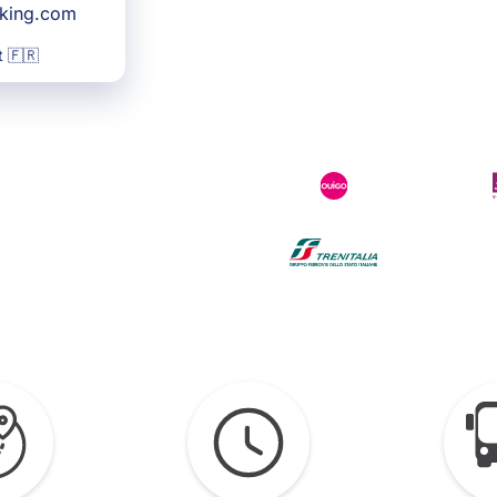
oking.com
 🇫🇷