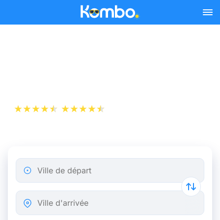
Skip to main content
Billet de bus Londres -
Bristol dès 3,98 €
+1 000 000 téléchargements
App Store
Play Store
Ville de départ
Ville d'arrivée