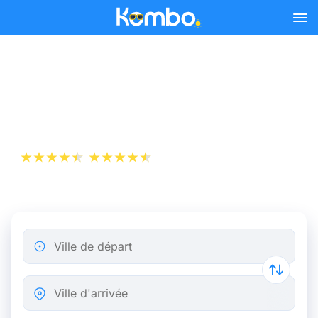
Skip to main content
Billet de bus Londres -
Paris dès 6,67 €
+1 000 000 téléchargements
App Store
Play Store
Ville de départ
Ville d'arrivée