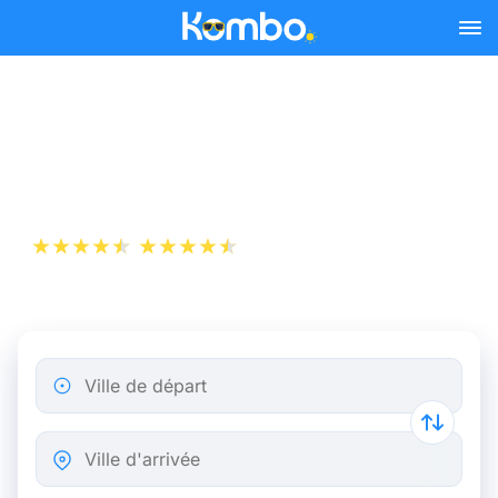
Skip to main content
Billet de bus Lourdes -
Bordeaux dès 19,48 €
+1 000 000 téléchargements
App Store
Play Store
Ville de départ
Ville d'arrivée