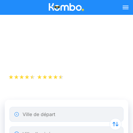
Skip to main content
Billet de bus Lyon -
Clermont-Ferrand dès
6,74 €
+1 000 000 téléchargements
App Store
Play Store
Ville de départ
Ville d'arrivée