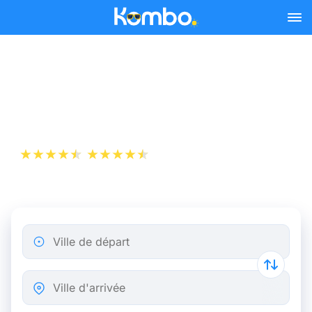
Skip to main content
Billet de bus Lyon -
Marseille dès 10,24 €
+1 000 000 téléchargements
App Store
Play Store
Ville de départ
Ville d'arrivée