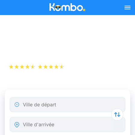
Skip to main content
Billet de bus Montpellier -
Marseille dès 5,99 €
+1 000 000 téléchargements
App Store
Play Store
Ville de départ
Ville d'arrivée