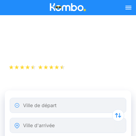
Skip to main content
Billet de bus Périgueux -
Bordeaux dès 5,82 €
+1 000 000 téléchargements
App Store
Play Store
Ville de départ
Ville d'arrivée