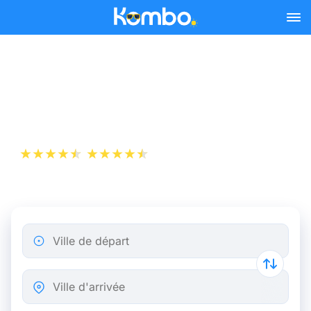
Skip to main content
Billets de Train Angers -
Nantes dès 10 €
+1 000 000 téléchargements
App Store
Play Store
Ville de départ
Ville d'arrivée