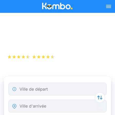
Skip to main content
Billets de Train Caen - Paris
dès 17 €
+1 000 000 téléchargements
App Store
Play Store
Ville de départ
Ville d'arrivée