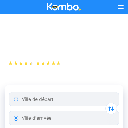
Skip to main content
Billets de Train Dunkerque
- Paris dès 19 €
+1 000 000 téléchargements
App Store
Play Store
Ville de départ
Ville d'arrivée