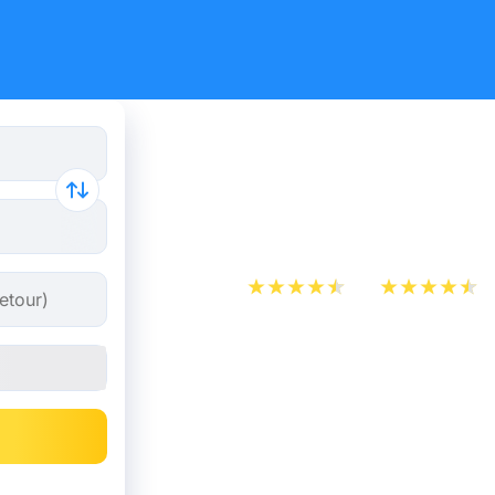
Billets de 
Grenoble d
App Store
Play Store