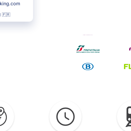
oking.com
 🇫🇷