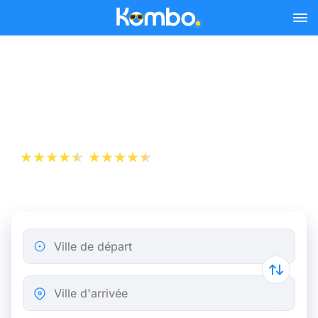
Skip to main content
Billets de Train Lyon -
Montpellier dès 10 €
+1 000 000 téléchargements
App Store
Play Store
Ville de départ
Ville d'arrivée