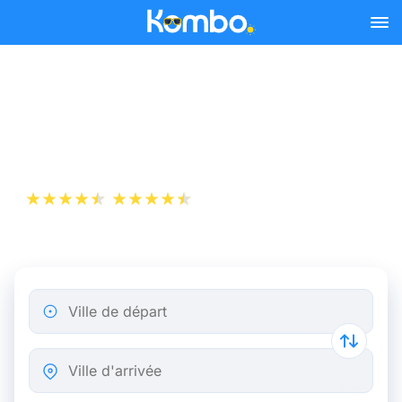
Skip to main content
Billets de Train Nantes -
Paris dès 10 €
+1 000 000 téléchargements
App Store
Play Store
Ville de départ
Ville d'arrivée