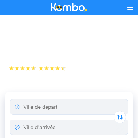
Skip to main content
Billets de Train Paris -
Berg-op-Zoom
+1 000 000 téléchargements
App Store
Play Store
Ville de départ
Ville d'arrivée