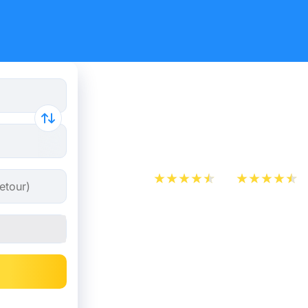
Billets de 
dès 19 €
App Store
Play Store