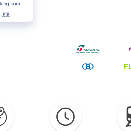
oking.com
 🇫🇷