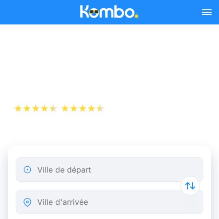
Skip to main content
Billets de Train Nice - Paris
dès 19 €
+1 000 000 téléchargements
App Store
Play Store
Ville de départ
Ville d'arrivée