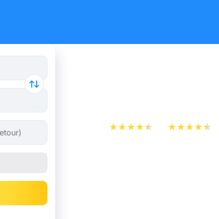
Billets de 
Mouscron
App Store
Play Store