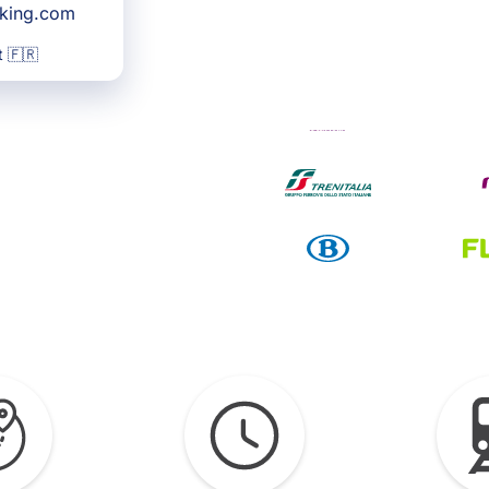
oking.com
 🇫🇷