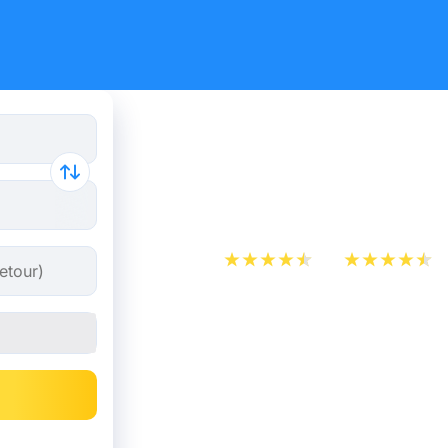
Billet d’Av
Paris
App Store
Play Store