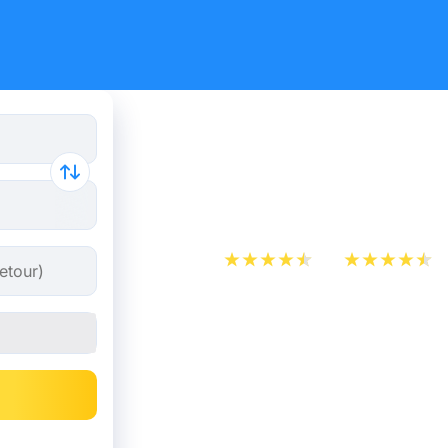
Billet d’A
Francfort
App Store
Play Store