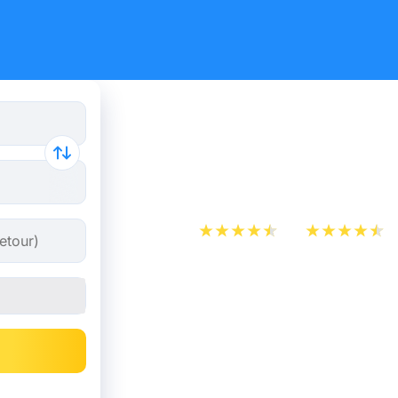
Billet d’A
Toulouse
App Store
Play Store