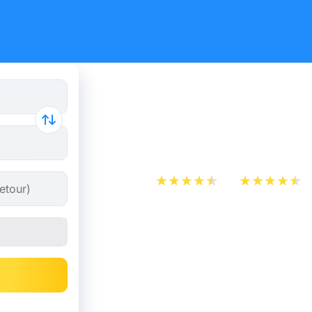
Billet d’Av
Marseille
App Store
Play Store