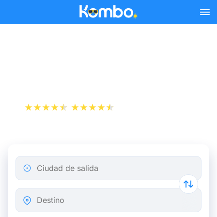
Skip to main content
Billetes de tren Amsterdam
- Enschede
+1 000 000 descargas
App Store
Play Store
Ciudad de salida
Destino