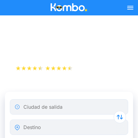
Skip to main content
Billetes de tren Rotterdam -
Charleroi
+1 000 000 descargas
App Store
Play Store
Ciudad de salida
Destino