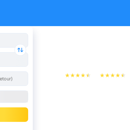
Billet de 
Paris dès 
App Store
Play Store