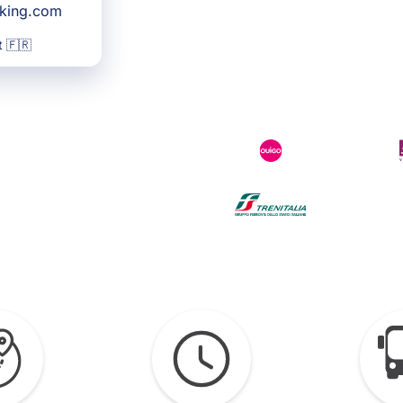
oking.com
 🇫🇷