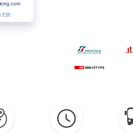
oking.com
 🇫🇷