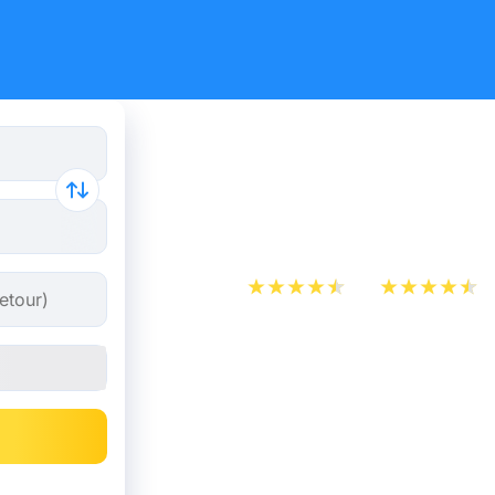
Billet de b
Bergame d
App Store
Play Store