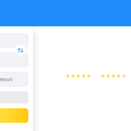
Billet d’A
Lyon
App Store
Play Store