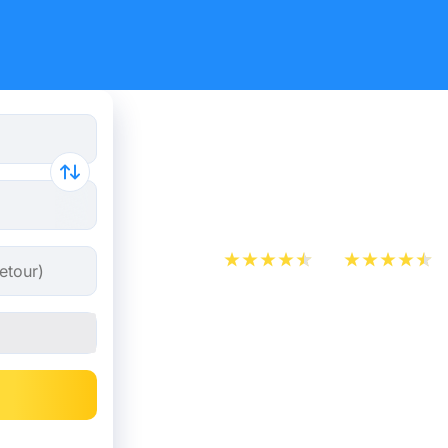
Billet d’A
Nice
App Store
Play Store