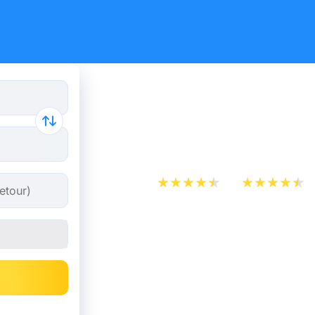
Billet d’A
Rennes
App Store
Play Store