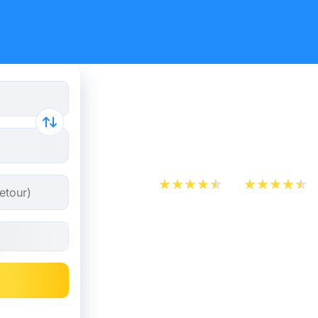
Billet d’A
Florence
App Store
Play Store