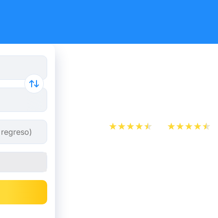
Billetes d
Marsella
App Store
Play Store