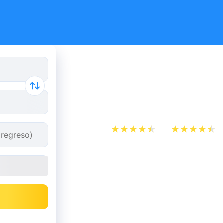
Billetes de
Amsterda
App Store
Play Store