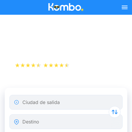
Skip to main content
Billetes de tren Marsella -
Nimes desde 3 €
+1 000 000 descargas
App Store
Play Store
Ciudad de salida
Destino