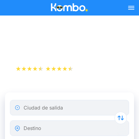
Skip to main content
Billetes de tren París -
Aigueblanche
+1 000 000 descargas
App Store
Play Store
Ciudad de salida
Destino