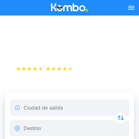
Skip to main content
Billetes de tren París -
Annecy desde 26 €
+1 000 000 descargas
App Store
Play Store
Ciudad de salida
Destino