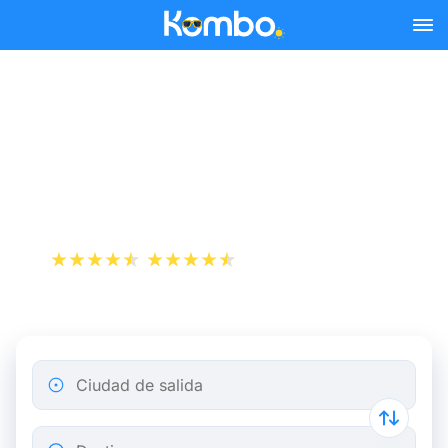
Skip to main content
Billetes de tren París -
Clermont-Ferrand desde
21 €
+1 000 000 descargas
App Store
Play Store
Ciudad de salida
Destino