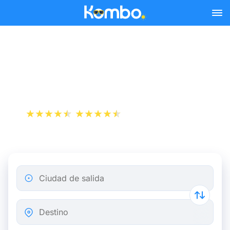
Skip to main content
Billetes de tren París -
Rotterdam desde 30 €
+1 000 000 descargas
App Store
Play Store
Ciudad de salida
Destino