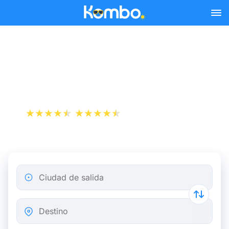
Skip to main content
Billetes de tren Rennes -
Amiens
+1 000 000 descargas
App Store
Play Store
Ciudad de salida
Destino