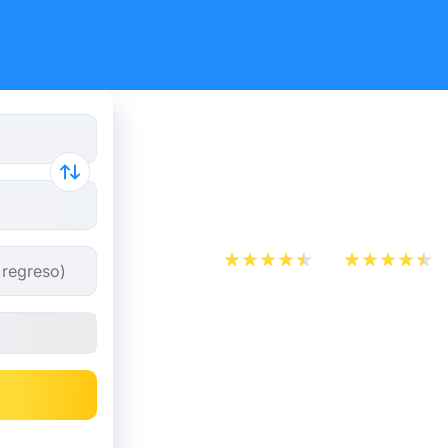
Autobús Ba
partir de 
App Store
Play Store