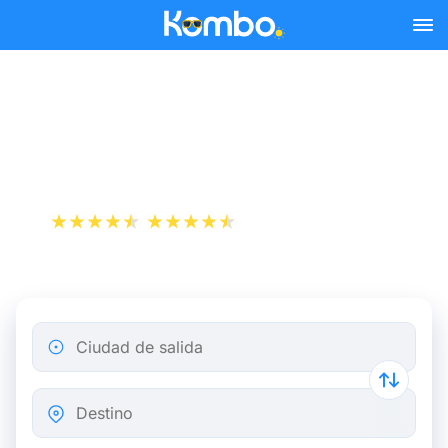
Skip to main content
Autobús París Beauvais a
partir de 5,13 €
+1 000 000 descargas
App Store
Play Store
Ciudad de salida
Destino