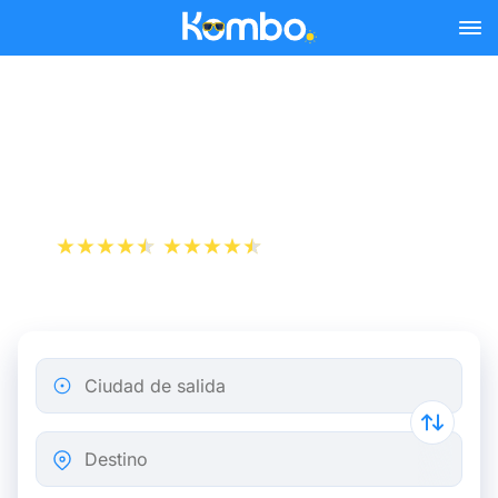
Skip to main content
Billetes de autobús París
Cherburgo
+1 000 000 descargas
App Store
Play Store
Ciudad de salida
Destino