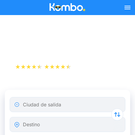
Skip to main content
Billetes de autobús París
Creil
+1 000 000 descargas
App Store
Play Store
Ciudad de salida
Destino