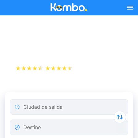
Skip to main content
Autobús París Nancy a
partir de 12,48 €
+1 000 000 descargas
App Store
Play Store
Ciudad de salida
Destino