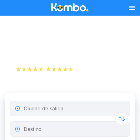
Skip to main content
Billetes de tren Bruselas -
Heerlen
+1 000 000 descargas
App Store
Play Store
Ciudad de salida
Destino