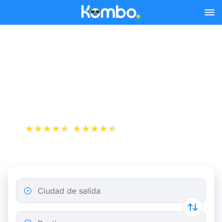
Skip to main content
Billetes de tren
Dunquerque - París desde
19 €
+1 000 000 descargas
App Store
Play Store
Ciudad de salida
Destino